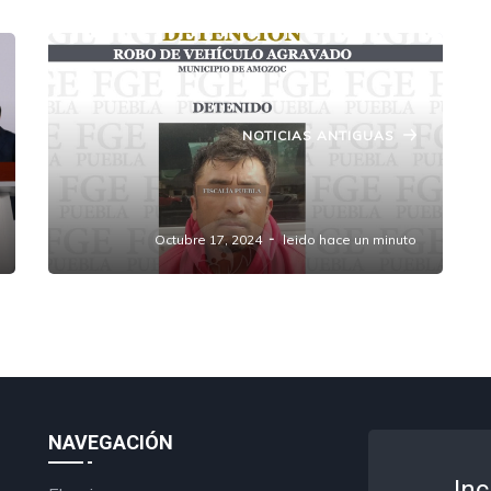
NOTICIAS ANTIGUAS
Detienen a sospechoso de agredir a
agentes de la Fiscalía en Amozoc
Octubre 17, 2024
leido hace un minuto
NAVEGACIÓN
Inc