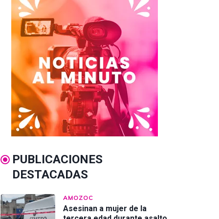
PUBLICACIONES
DESTACADAS
AMOZOC
Asesinan a mujer de la
tercera edad durante asalto