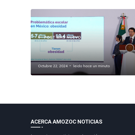
POST MAS NUEVO
Prohibirán venta de comida chatarra
en escuelas
Octubre 22, 2024
leido hace un minuto
ACERCA AMOZOC NOTICIAS