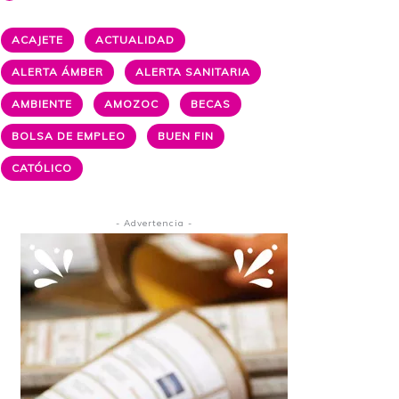
ACAJETE
ACTUALIDAD
ALERTA ÁMBER
ALERTA SANITARIA
AMBIENTE
AMOZOC
BECAS
BOLSA DE EMPLEO
BUEN FIN
CATÓLICO
- Advertencia -