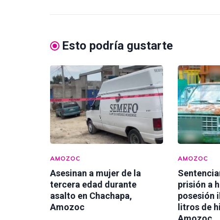
Esto podría gustarte
AMOZOC
AMOZOC
Asesinan a mujer de la
Sentencia
tercera edad durante
prisión a 
asalto en Chachapa,
posesión i
Amozoc
litros de 
Amozoc