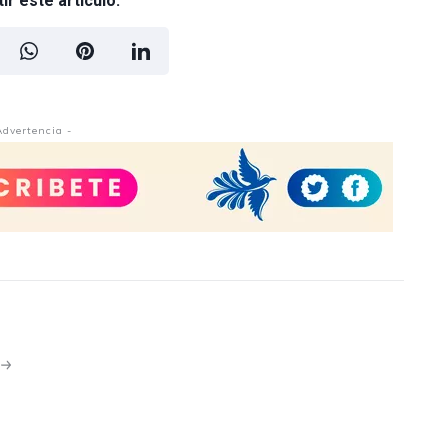
r este artículo:
Advertencia -
N