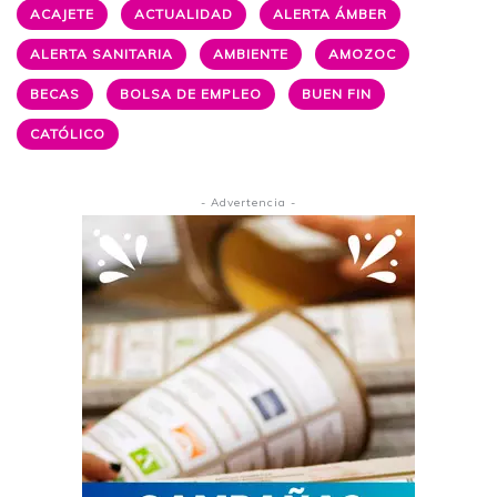
ACAJETE
ACTUALIDAD
ALERTA ÁMBER
ALERTA SANITARIA
AMBIENTE
AMOZOC
BECAS
BOLSA DE EMPLEO
BUEN FIN
CATÓLICO
- Advertencia -