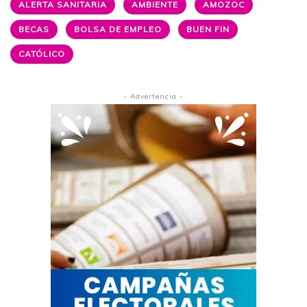
ALERTA SANITARIA
AMBIENTE
AMOZOC
BECAS
BOLSA DE EMPLEO
BUEN FIN
CATÓLICO
- Advertencia -