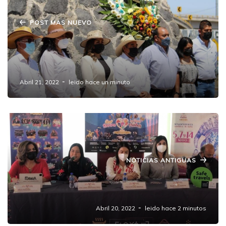
POST MAS NUEVO
Conmemora Ayuntamiento de Amozoc LVII
Aniversario Luctuoso de Guillermo
González Camarena .
Abril 21, 2022
leido hace un minuto
NOTICIAS ANTIGUAS
Participan 100 productores del campo en la
Feria de Puebla 2022
Abril 20, 2022
leido hace 2 minutos