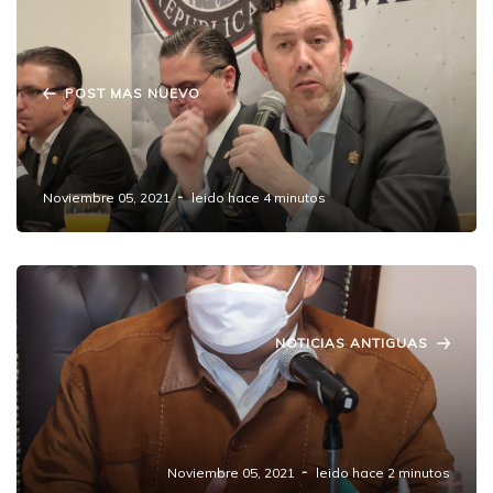
POST MAS NUEVO
Urgen “más que nunca” a EU migrantes:
Partido Republicano
Noviembre 05, 2021
leido hace 4 minutos
NOTICIAS ANTIGUAS
Anuncia Barbosa Huerta desfile escolar el 20
de noviembre en los 217 municipios del
estado
Noviembre 05, 2021
leido hace 2 minutos