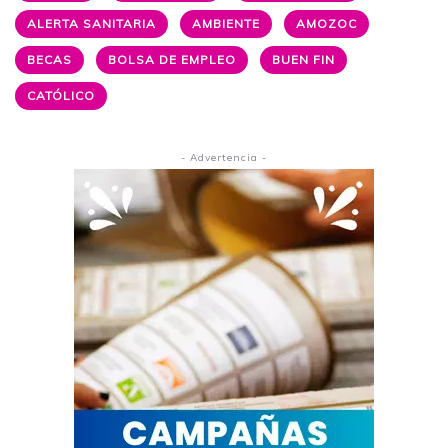
ALERTA SANITARIA
AMBIENTE
AMOZOC
BECAS
BOLSA DE EMPLEO
BUEN FIN
CATÓLICO
- Advertencia -