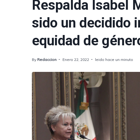
Respalda Isabel M
sido un decidido 
equidad de géner
By
Redaccion
Enero 22, 2022
leido hace un minuto