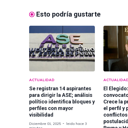
Esto podría gustarte
ACTUALIDAD
ACTUALIDA
Se registran 14 aspirantes
El Elegido
para dirigir la ASE; análisis
convocato
político identifica bloques y
Crece la 
perfiles con mayor
el perfil y
visibilidad
conflictos
postulaci
Diciembre 01, 2025
leido hace 3
Reyna y H
minutos