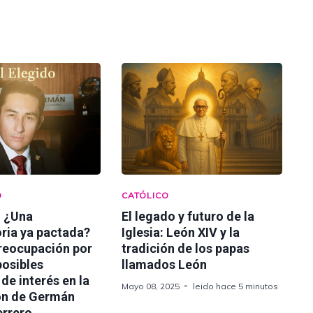
D
CATÓLICO
: ¿Una
El legado y futuro de la
ria ya pactada?
Iglesia: León XIV y la
preocupación por
tradición de los papas
 posibles
llamados León
 de interés en la
Mayo 08, 2025
leido hace 5 minutos
ón de Germán
errero