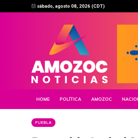
sábado, agosto 08, 2026 (CDT)
HOME
POLÍTICA
AMOZOC
NACIO
PUEBLA