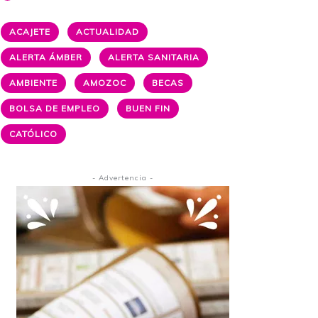
ACAJETE
ACTUALIDAD
ALERTA ÁMBER
ALERTA SANITARIA
AMBIENTE
AMOZOC
BECAS
BOLSA DE EMPLEO
BUEN FIN
CATÓLICO
- Advertencia -