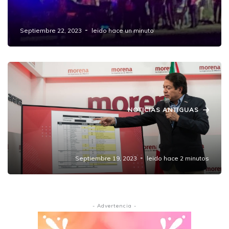
Hombre pierde la vida tras riña en Lomas de
Flor del Bosque, Amozoc
Septiembre 22, 2023
leido hace un minuto
NOTICIAS ANTIGUAS
Morena define: serán 5 hombres y 4 mujeres
a las gubernaturas
Septiembre 19, 2023
leido hace 2 minutos
- Advertencia -