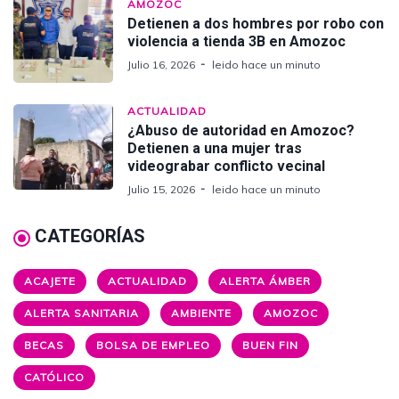
AMOZOC
Detienen a dos hombres por robo con
violencia a tienda 3B en Amozoc
Julio 16, 2026
leido hace un minuto
ACTUALIDAD
¿Abuso de autoridad en Amozoc?
Detienen a una mujer tras
videograbar conflicto vecinal
Julio 15, 2026
leido hace un minuto
CATEGORÍAS
ACAJETE
ACTUALIDAD
ALERTA ÁMBER
ALERTA SANITARIA
AMBIENTE
AMOZOC
BECAS
BOLSA DE EMPLEO
BUEN FIN
CATÓLICO