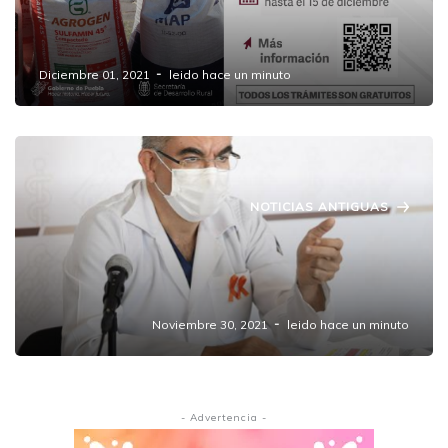
programa Fortalecimiento al Campo
Poblano.
Diciembre 01, 2021
leido hace un minuto
NOTICIAS ANTIGUAS
Arrancará la jornada de vacunación para
jóvenes de 15 a 17 años de la zona
conurbada de Puebla.
Noviembre 30, 2021
leido hace un minuto
- Advertencia -