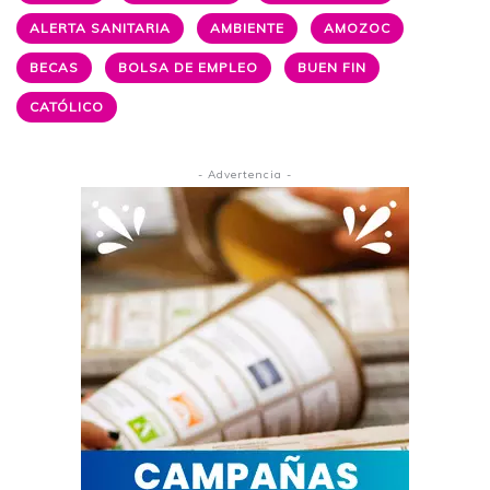
ALERTA SANITARIA
AMBIENTE
AMOZOC
BECAS
BOLSA DE EMPLEO
BUEN FIN
CATÓLICO
- Advertencia -