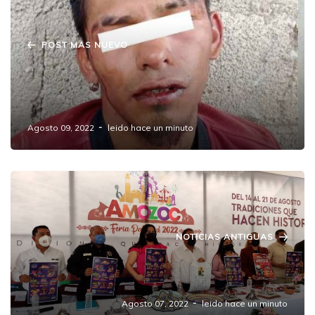
POST MAS NUEVO
"Por falta de pruebas" dejan el libertad a
asaltantes que machetearon a hombre para
robarlo.
Agosto 09, 2022
leido hace un minuto
NOTICIAS ANTIGUAS
Presenta Mario de la Rosa la Feria Patronal
Amozoc 2022
Agosto 07, 2022
leido hace un minuto