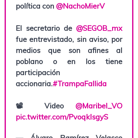
política con
@NachoMierV
El secretario de
@SEGOB_mx
fue entrevistado, sin aviso, por
medios que son afines al
poblano o en los tiene
participación
accionaria.
#TrampaFallida
📽️ Video
@Maribel_VO
pic.twitter.com/PvoqkIsgyS
— Álvaro Ramírez Velasco