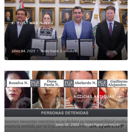
POST MAS NUEVO
Los Juegos Puebla y Sheinbaum: la cita de
los 55 mil y el tejido fino de Sergio Salomón
Junio 04, 2023
leido hace 2 minutos
NOTICIAS ANTIGUAS
Aseguran por narcomenudeo a 4 personas
tras cateo a un departamento en Amozoc
Junio 01, 2023
leido hace un minuto