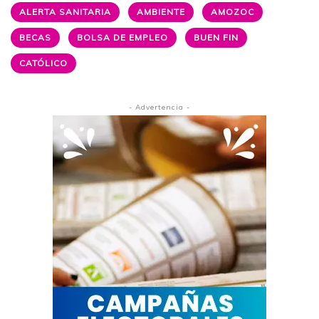
ALERTA SANITARIA
AMBIENTE
AMOZOC
BECAS
BOLSA DE EMPLEO
BUEN FIN
CATÓLICO
- Advertencia -