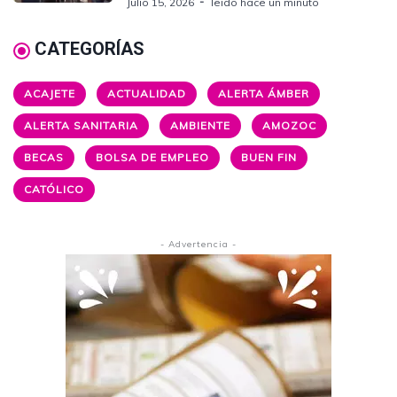
Julio 15, 2026
leido hace un minuto
CATEGORÍAS
ACAJETE
ACTUALIDAD
ALERTA ÁMBER
ALERTA SANITARIA
AMBIENTE
AMOZOC
BECAS
BOLSA DE EMPLEO
BUEN FIN
CATÓLICO
- Advertencia -