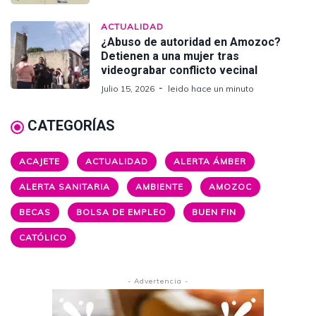
ACTUALIDAD
¿Abuso de autoridad en Amozoc?
Detienen a una mujer tras
videograbar conflicto vecinal
Julio 15, 2026
leido hace un minuto
CATEGORÍAS
ACAJETE
ACTUALIDAD
ALERTA ÁMBER
ALERTA SANITARIA
AMBIENTE
AMOZOC
BECAS
BOLSA DE EMPLEO
BUEN FIN
CATÓLICO
- Advertencia -