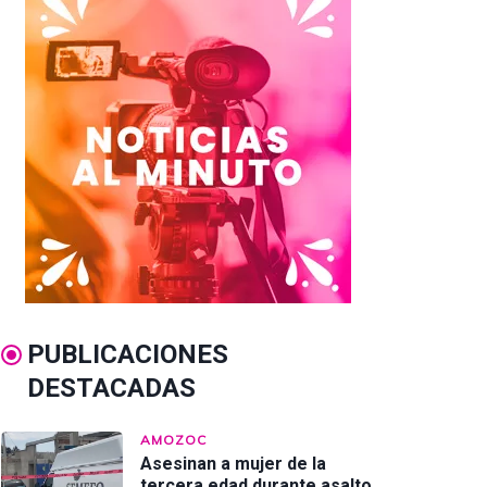
PUBLICACIONES
DESTACADAS
AMOZOC
Asesinan a mujer de la
tercera edad durante asalto