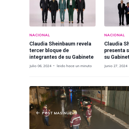
NACIONAL
NACIONAL
Claudia Sheinbaum revela
Claudia S
tercer bloque de
presenta 
integrantes de su Gabinete
su Gabine
Julio 06, 2024
leido hace un minuto
Junio 27, 2024
POST MAS NUEVO
Luego de Fuertes lluvias PC Amozoc