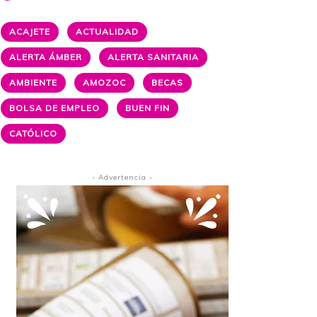
ACAJETE
ACTUALIDAD
ALERTA ÁMBER
ALERTA SANITARIA
AMBIENTE
AMOZOC
BECAS
BOLSA DE EMPLEO
BUEN FIN
CATÓLICO
- Advertencia -