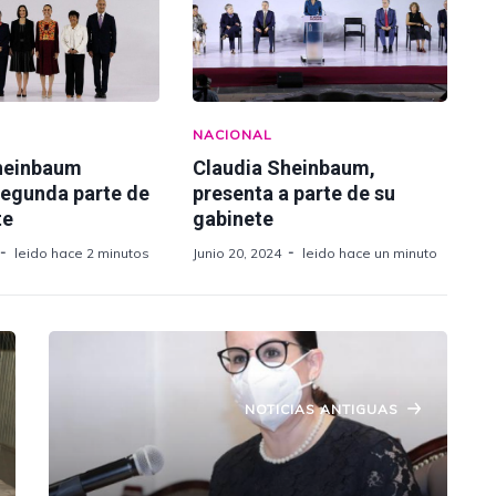
NACIONAL
heinbaum
Claudia Sheinbaum,
segunda parte de
presenta a parte de su
te
gabinete
leido hace 2 minutos
Junio 20, 2024
leido hace un minuto
NOTICIAS ANTIGUAS
Continuará supervisión de inmuebles
para descartar daños adicionales