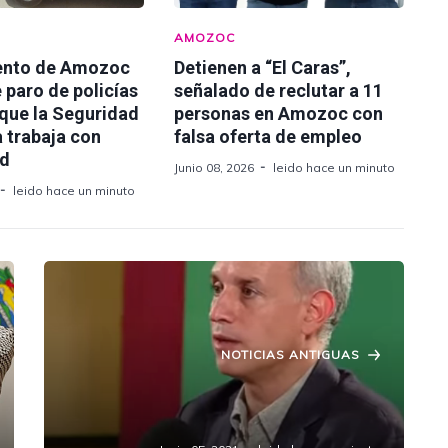
AMOZOC
ento de Amozoc
Detienen a “El Caras”,
 paro de policías
señalado de reclutar a 11
 que la Seguridad
personas en Amozoc con
 trabaja con
falsa oferta de empleo
ad
Junio 08, 2026
leido hace un minuto
leido hace un minuto
NOTICIAS ANTIGUAS
Puebla en Semáforo Verde a partir
del 7 de junio.