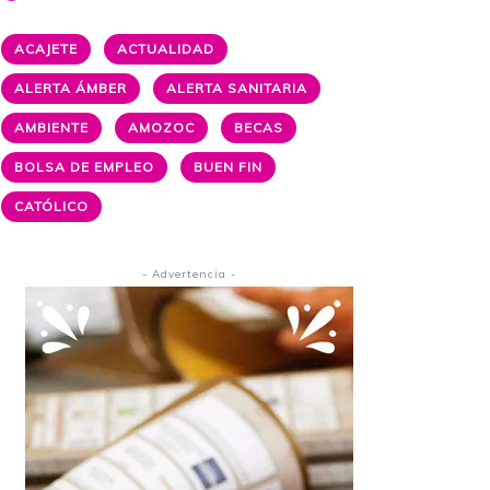
ACAJETE
ACTUALIDAD
ALERTA ÁMBER
ALERTA SANITARIA
AMBIENTE
AMOZOC
BECAS
BOLSA DE EMPLEO
BUEN FIN
CATÓLICO
- Advertencia -