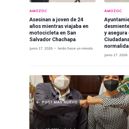
AMOZOC
AMOZOC
Asesinan a joven de 24
Ayuntami
años mientras viajaba en
desmiente
motocicleta en San
y asegura
Salvador Chachapa
Ciudadana
normalid
Junio 17, 2026
leido hace un minuto
Junio 17, 2026
POST MAS NUEVO
Mónica Silva, próxima diputada local
por Amozoc se reúne con Barbosa.