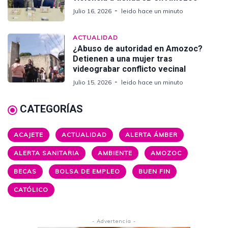
Julio 16, 2026
leido hace un minuto
ACTUALIDAD
¿Abuso de autoridad en Amozoc?
Detienen a una mujer tras
videograbar conflicto vecinal
Julio 15, 2026
leido hace un minuto
CATEGORÍAS
ACAJETE
ACTUALIDAD
ALERTA ÁMBER
ALERTA SANITARIA
AMBIENTE
AMOZOC
BECAS
BOLSA DE EMPLEO
BUEN FIN
CATÓLICO
- Advertencia -