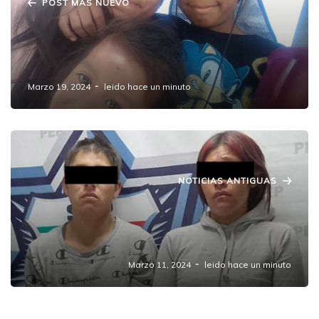
POST MAS NUEVO
Encuentran a los tres hermanitos Vázquez
Flores sanos y salvos después de su
desaparición
Marzo 19, 2024
leido hace un minuto
NOTICIAS ANTIGUAS
"Detenidos por delitos contra la salud y daño
a la propiedad ajena en San Salvador
Chachapa, Amozoc"
Marzo 11, 2024
leido hace un minuto