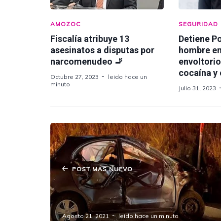
AMOZOC
SEGURIDAD
Fiscalía atribuye 13
Detiene Po
asesinatos a disputas por
hombre en
narcomenudeo 🚬
envoltorio
cocaína y 
Octubre 27, 2023
leido hace un
minuto
Julio 31, 2023
POST MAS NUEVO
Muere bebé y dos mujeres en
accidente en la Amozoc – Perote
Agosto 21, 2021
leido hace un minuto