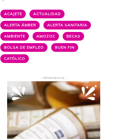
ACAJETE
ACTUALIDAD
ALERTA ÁMBER
ALERTA SANITARIA
AMBIENTE
AMOZOC
BECAS
BOLSA DE EMPLEO
BUEN FIN
CATÓLICO
- Advertencia -