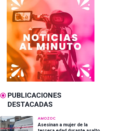
PUBLICACIONES
DESTACADAS
AMOZOC
Asesinan a mujer de la
tercera edad durante asalto