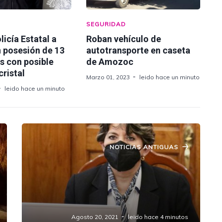
SEGURIDAD
licía Estatal a
Roban vehículo de
 posesión de 13
autotransporte en caseta
s con posible
de Amozoc
cristal
Marzo 01, 2023
leido hace un minuto
leido hace un minuto
NOTICIAS ANTIGUAS
Publica SEP acuerdo con las
disposiciones para reanudar
actividades de manera presencial en
el Ciclo Escolar 2021-2022
Agosto 20, 2021
leido hace 4 minutos