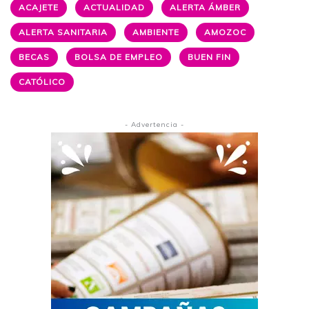
ACAJETE
ACTUALIDAD
ALERTA ÁMBER
ALERTA SANITARIA
AMBIENTE
AMOZOC
BECAS
BOLSA DE EMPLEO
BUEN FIN
CATÓLICO
- Advertencia -