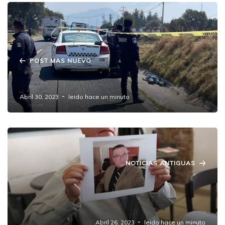
POST MAS NUEVO
Localizan en Amozoc a cadáver de hombre.
Abril 30, 2023
leido hace un minuto
NOTICIAS ANTIGUAS
Deja de circular Ruta 100 Puebla-Amozoc
debido a violencia contra choferes y
usuarios
Abril 26, 2023
leido hace un minuto