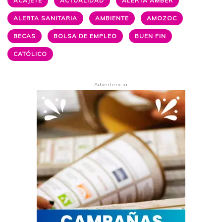
ACAJETE
ACTUALIDAD
ALERTA ÁMBER
ALERTA SANITARIA
AMBIENTE
AMOZOC
BECAS
BOLSA DE EMPLEO
BUEN FIN
CATÓLICO
- Advertencia -