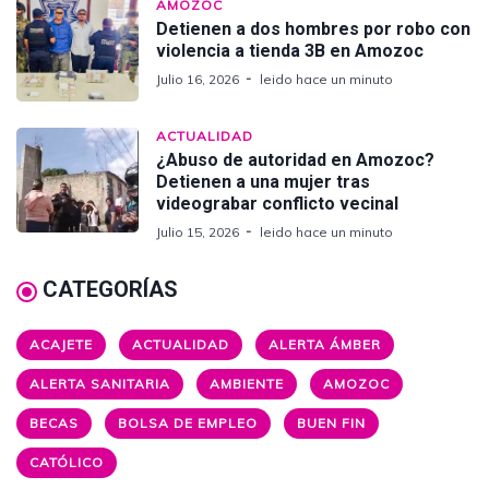
AMOZOC
Detienen a dos hombres por robo con
violencia a tienda 3B en Amozoc
Julio 16, 2026
leido hace un minuto
ACTUALIDAD
¿Abuso de autoridad en Amozoc?
Detienen a una mujer tras
videograbar conflicto vecinal
Julio 15, 2026
leido hace un minuto
CATEGORÍAS
ACAJETE
ACTUALIDAD
ALERTA ÁMBER
ALERTA SANITARIA
AMBIENTE
AMOZOC
BECAS
BOLSA DE EMPLEO
BUEN FIN
CATÓLICO