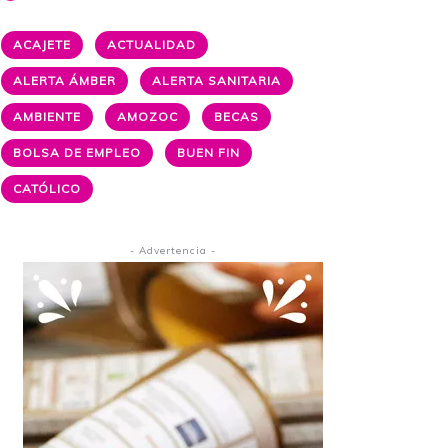
ACAJETE
ACTUALIDAD
ALERTA ÁMBER
ALERTA SANITARIA
AMBIENTE
AMOZOC
BECAS
BOLSA DE EMPLEO
BUEN FIN
CATÓLICO
- Advertencia -