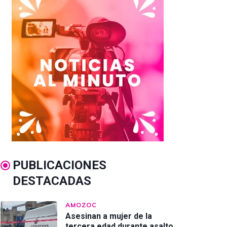
PUBLICACIONES
DESTACADAS
AMOZOC
Asesinan a mujer de la
tercera edad durante asalto