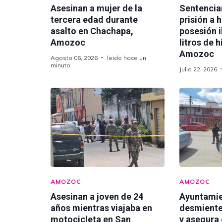
Asesinan a mujer de la
Sentencia
tercera edad durante
prisión a 
asalto en Chachapa,
posesión i
Amozoc
litros de 
Amozoc
Agosto 06, 2026
leido hace un
minuto
Julio 22, 2026
AMOZOC
AMOZOC
Asesinan a joven de 24
Ayuntami
años mientras viajaba en
desmiente
motocicleta en San
y asegura