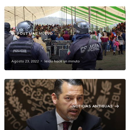
POST MAS NUEVO
Reportan autoridades saldo blanco en Feria
Patronal de Amozoc 2022
Agosto 23, 2022
leido hace un minuto
NOTICIAS ANTIGUAS
Los Juegos Héctor Sánchez y la cañería del
TSJ