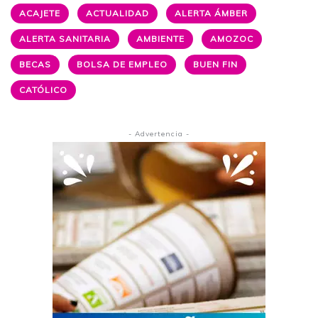
ACAJETE
ACTUALIDAD
ALERTA ÁMBER
ALERTA SANITARIA
AMBIENTE
AMOZOC
BECAS
BOLSA DE EMPLEO
BUEN FIN
CATÓLICO
- Advertencia -