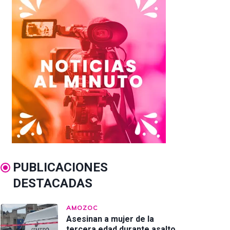
PUBLICACIONES
DESTACADAS
AMOZOC
Asesinan a mujer de la
tercera edad durante asalto