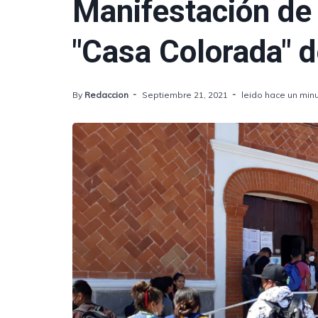
Manifestación de
"Casa Colorada" 
By
Redaccion
Septiembre 21, 2021
leido hace un min