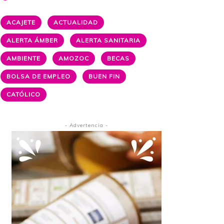
ACAJETE
ACTUALIDAD
ALERTA ÁMBER
ALERTA SANITARIA
AMBIENTE
AMOZOC
BECAS
BOLSA DE EMPLEO
BUEN FIN
CATÓLICO
- Advertencia -