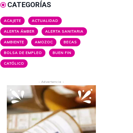
CATEGORÍAS
ACAJETE
ACTUALIDAD
ALERTA ÁMBER
ALERTA SANITARIA
AMBIENTE
AMOZOC
BECAS
BOLSA DE EMPLEO
BUEN FIN
CATÓLICO
- Advertencia -