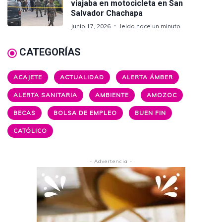
viajaba en motocicleta en San
Salvador Chachapa
Junio 17, 2026
leido hace un minuto
CATEGORÍAS
ACAJETE
ACTUALIDAD
ALERTA ÁMBER
ALERTA SANITARIA
AMBIENTE
AMOZOC
BECAS
BOLSA DE EMPLEO
BUEN FIN
CATÓLICO
- Advertencia -