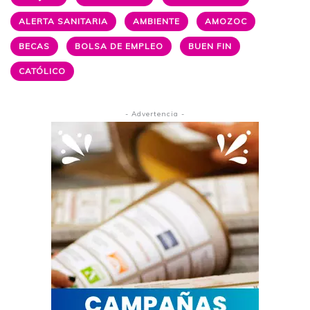
ALERTA SANITARIA
AMBIENTE
AMOZOC
BECAS
BOLSA DE EMPLEO
BUEN FIN
CATÓLICO
- Advertencia -