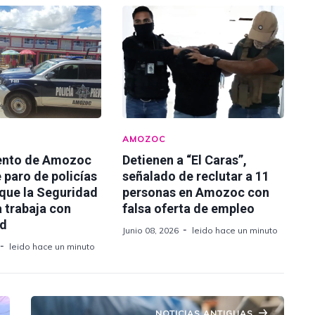
AMOZOC
ento de Amozoc
Detienen a “El Caras”,
 paro de policías
señalado de reclutar a 11
 que la Seguridad
personas en Amozoc con
 trabaja con
falsa oferta de empleo
ad
Junio 08, 2026
leido hace un minuto
leido hace un minuto
NOTICIAS ANTIGUAS