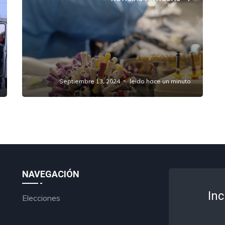
Reporta IGAVIM aumento de casos
por infecciones respiratorias,
violencia intrafamiliar y
enfermedades bucales en Amozoc
durante 2023
Septiembre 13, 2024
leido hace un minuto
NAVEGACIÓN
Inc
Elecciones