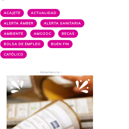
ACAJETE
ACTUALIDAD
ALERTA ÁMBER
ALERTA SANITARIA
AMBIENTE
AMOZOC
BECAS
BOLSA DE EMPLEO
BUEN FIN
CATÓLICO
- Advertencia -