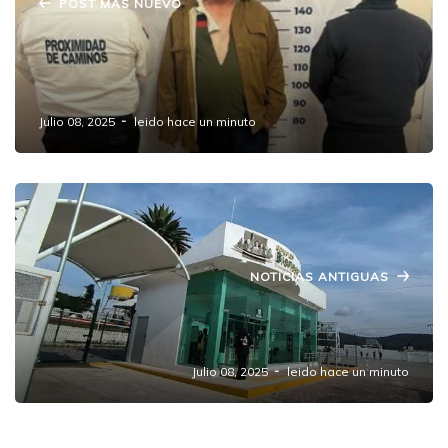
POST MAS NUEVO
Autoridades Capturan al Conductor que
Huyó Tras Atropellar y Matar a Adulto Mayor
en Amozoc
Julio 08, 2025
leido hace un minuto
NOTICIAS ANTIGUAS
Roban Banco de Bienestar en Amozoc,
Puebla
Julio 08, 2025
leido hace un minuto