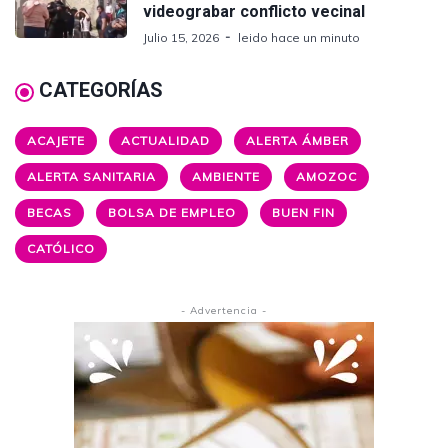
videograbar conflicto vecinal
Julio 15, 2026
leido hace un minuto
CATEGORÍAS
ACAJETE
ACTUALIDAD
ALERTA ÁMBER
ALERTA SANITARIA
AMBIENTE
AMOZOC
BECAS
BOLSA DE EMPLEO
BUEN FIN
CATÓLICO
- Advertencia -