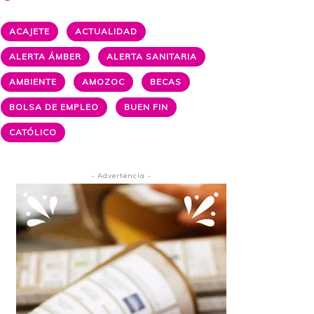
ACAJETE
ACTUALIDAD
ALERTA ÁMBER
ALERTA SANITARIA
AMBIENTE
AMOZOC
BECAS
BOLSA DE EMPLEO
BUEN FIN
CATÓLICO
- Advertencia -