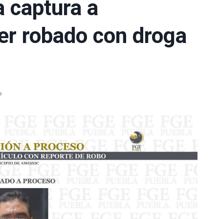
a captura a
ler robado con droga
o