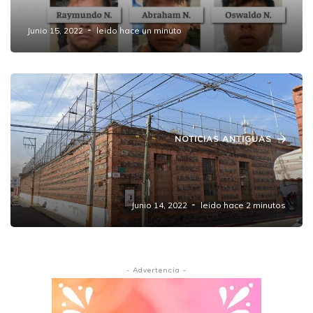
Papatlazolco,Puebla
Junio 15, 2022
leido hace un minuto
NOTICIAS ANTIGUAS
Sigue Javier N. en el penal de San Pedro
Cholula
Junio 14, 2022
leido hace 2 minutos
- Advertencia -