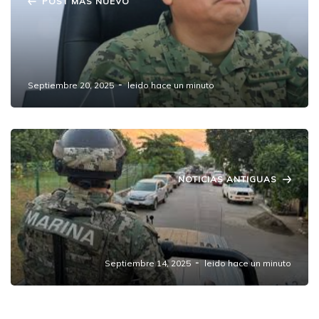
POST MAS NUEVO
Identifican al reclutador de 11 jóvenes
desaparecidos en Amozoc; SSP Puebla
confirma avances en investigación
Septiembre 20, 2025
leido hace un minuto
NOTICIAS ANTIGUAS
César Rodríguez Moreno asume
responsabilidad de seguridad en Amozoc
tras atentado a José Luis Corrales
Septiembre 14, 2025
leido hace un minuto