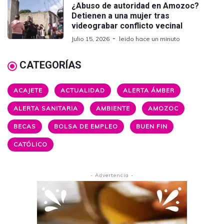
¿Abuso de autoridad en Amozoc?
Detienen a una mujer tras
videograbar conflicto vecinal
Julio 15, 2026
leido hace un minuto
CATEGORÍAS
ACAJETE
ACTUALIDAD
ALERTA ÁMBER
ALERTA SANITARIA
AMBIENTE
AMOZOC
BECAS
BOLSA DE EMPLEO
BUEN FIN
CATÓLICO
- Advertencia -