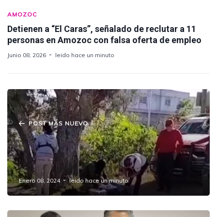
AMOZOC
Detienen a “El Caras”, señalado de reclutar a 11
personas en Amozoc con falsa oferta de empleo
Junio 08, 2026
leido hace un minuto
POST MAS NUEVO
¡Dramático rescate! Joven de 17 años
salvado de una barranca por Protección Civil
en Amozoc
Enero 08, 2024
leido hace un minuto