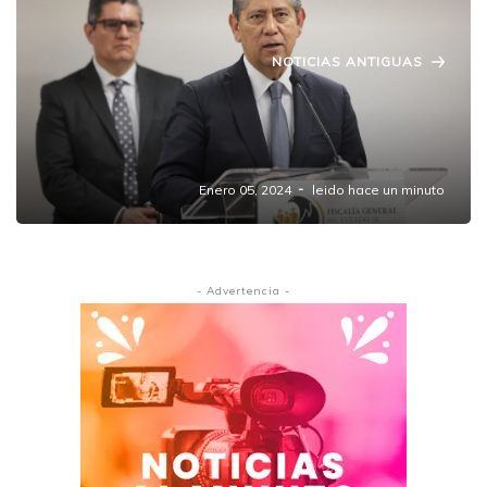
NOTICIAS ANTIGUAS
Fiscalía de Puebla identifica a los
responsables de las masacres en Canoa,
Amozoc y San Jerónimo Caleras
Enero 05, 2024
leido hace un minuto
- Advertencia -