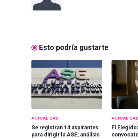
Esto podría gustarte
ACTUALIDAD
ACTUALIDA
Se registran 14 aspirantes
El Elegido
para dirigir la ASE; análisis
convocato