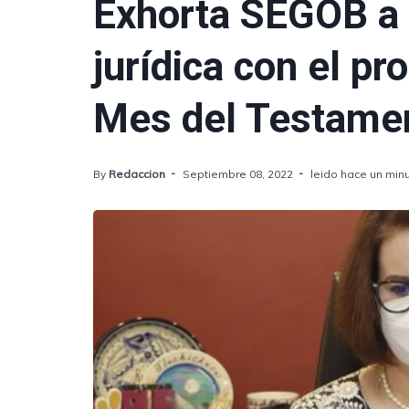
Exhorta SEGOB a 
jurídica con el p
Mes del Testame
By
Redaccion
Septiembre 08, 2022
leido hace un min