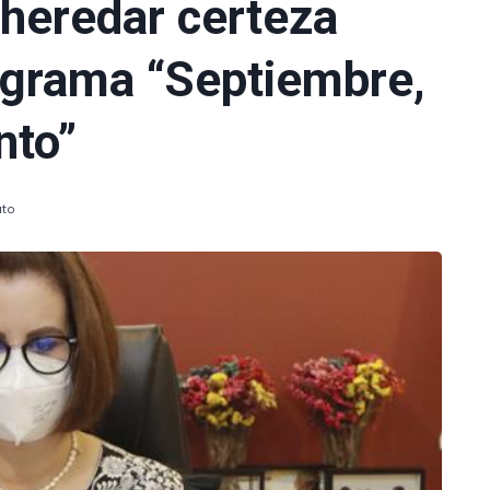
heredar certeza
rograma “Septiembre,
nto”
uto