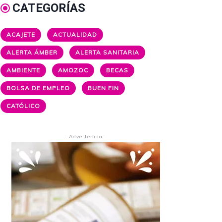
CATEGORÍAS
ACAJETE
ACTUALIDAD
ALERTA ÁMBER
ALERTA SANITARIA
AMBIENTE
AMOZOC
BECAS
BOLSA DE EMPLEO
BUEN FIN
CATÓLICO
- Advertencia -