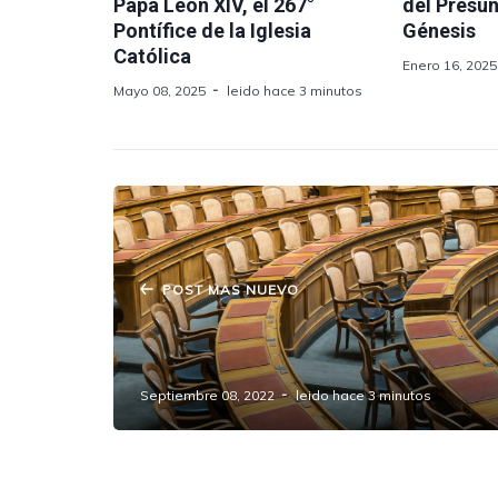
Papa León XIV, el 267°
del Presu
Pontífice de la Iglesia
Génesis
Católica
Enero 16, 2025
Mayo 08, 2025
leido hace 3 minutos
POST MAS NUEVO
Los Juegos Gobernador
parlamentario
Septiembre 08, 2022
leido hace 3 minutos