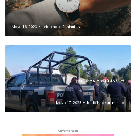
Los Juegos 54 horas indispensables para ser
candidato de Morena
Mayo 18, 2023
leido hace 2 minutos
NOTICIAS ANTIGUAS
Balean casa de exedil de Amozoc.
Mayo 17, 2023
leido hace un minuto
- Advertencia -