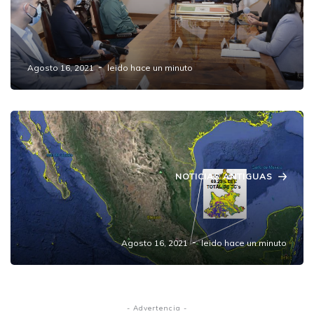
Barbosa y Secretaría de Economía anuncian
inversión $400 millones de pesos de la
empresa JÜSTO.
Agosto 16, 2021
leido hace un minuto
NOTICIAS ANTIGUAS
Puebla primer lugar de tomas clandestinas
de gas LP a nivel nacional.
Agosto 16, 2021
leido hace un minuto
- Advertencia -