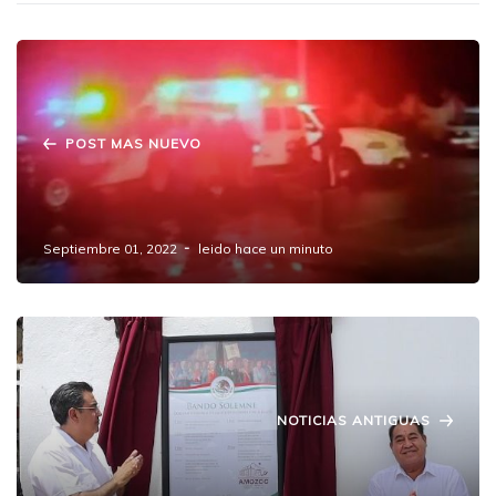
POST MAS NUEVO
Reportan balacera la noche de este
miércoles en Amozoc
Septiembre 01, 2022
leido hace un minuto
NOTICIAS ANTIGUAS
Coloca Gobierno de Amozoc Bando
Solemne de Fiestas Patrias 2022