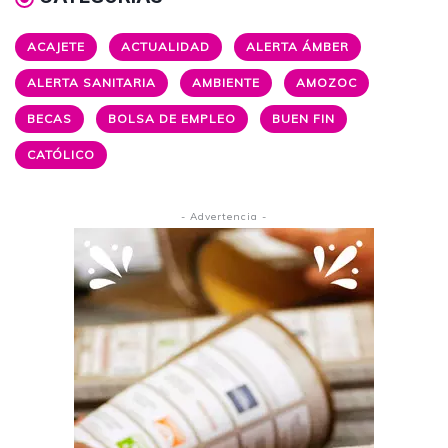
ACAJETE
ACTUALIDAD
ALERTA ÁMBER
ALERTA SANITARIA
AMBIENTE
AMOZOC
BECAS
BOLSA DE EMPLEO
BUEN FIN
CATÓLICO
- Advertencia -