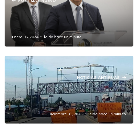
POST MAS NUEVO
Fiscalía de Puebla identifica a los
responsables de las masacres en Canoa,
Amozoc y San Jerónimo Caleras
Enero 05, 2024
leido hace un minuto
NOTICIAS ANTIGUAS
Familiares y amigos bloquean carretera
exigiendo la localización de Guillermo Raúl
López Escobedo
Diciembre 31, 2023
leido hace un minuto