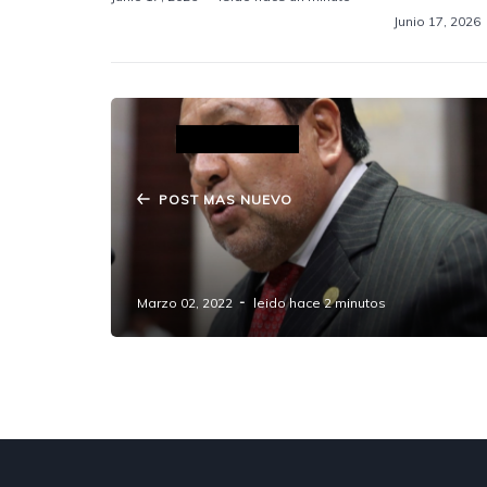
Junio 17, 2026
POST MAS NUEVO
Los Juegos Aréchiga, una baja del
clan de Manzanilla
Marzo 02, 2022
leido hace 2 minutos