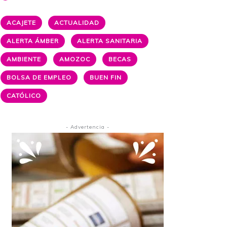
ACAJETE
ACTUALIDAD
ALERTA ÁMBER
ALERTA SANITARIA
AMBIENTE
AMOZOC
BECAS
BOLSA DE EMPLEO
BUEN FIN
CATÓLICO
- Advertencia -