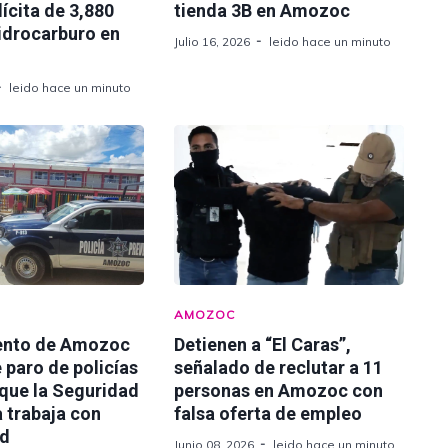
lícita de 3,880
tienda 3B en Amozoc
hidrocarburo en
Julio 16, 2026
leido hace un minuto
leido hace un minuto
AMOZOC
ento de Amozoc
Detienen a “El Caras”,
 paro de policías
señalado de reclutar a 11
 que la Seguridad
personas en Amozoc con
 trabaja con
falsa oferta de empleo
ad
Junio 08, 2026
leido hace un minuto