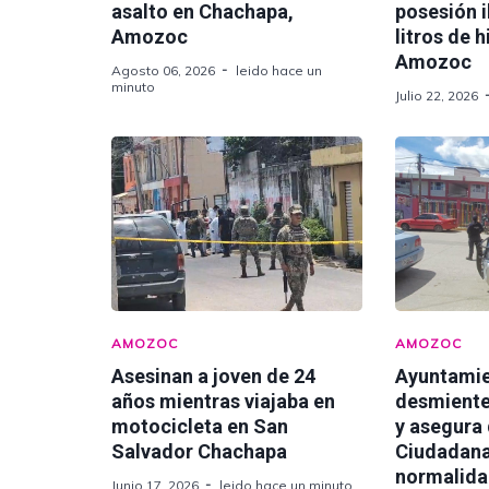
asalto en Chachapa,
posesión i
Amozoc
litros de 
Amozoc
Agosto 06, 2026
leido hace un
minuto
Julio 22, 2026
AMOZOC
AMOZOC
Asesinan a joven de 24
Ayuntami
años mientras viajaba en
desmiente
motocicleta en San
y asegura
Salvador Chachapa
Ciudadana
normalid
Junio 17, 2026
leido hace un minuto