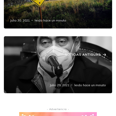
Hallan cadáver de mujer al fondo de una
barranca en #Amozoc
Julio 30, 2021
leido hace un minuto
NOTICIAS ANTIGUAS
Cuenta Puebla con mecanismos y
protocolos para la búsqueda de personas:
MBH
Julio 29, 2021
leido hace un minuto
- Advertencia -