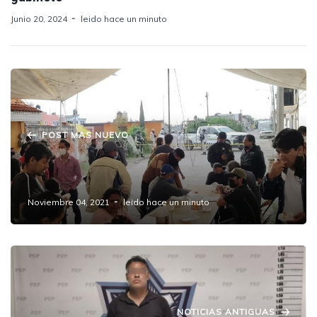
Junio 20, 2024
leido hace un minuto
POST MAS NUEVO
Arquidiócesis de Puebla se suma a la ayuda
para los damnificados de Xochimehuacán.
Noviembre 04, 2021
leido hace un minuto
NOTICIAS ANTIGUAS