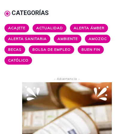
CATEGORÍAS
ACAJETE
ACTUALIDAD
ALERTA ÁMBER
ALERTA SANITARIA
AMBIENTE
AMOZOC
BECAS
BOLSA DE EMPLEO
BUEN FIN
CATÓLICO
- Advertencia -