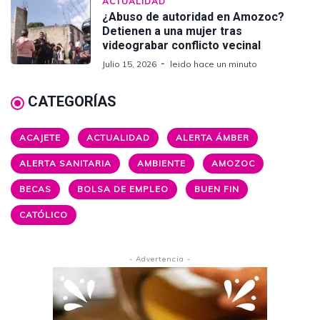
ACTUALIDAD
¿Abuso de autoridad en Amozoc?
Detienen a una mujer tras
videograbar conflicto vecinal
Julio 15, 2026
leido hace un minuto
CATEGORÍAS
ACAJETE
ACTUALIDAD
ALERTA ÁMBER
ALERTA SANITARIA
AMBIENTE
AMOZOC
BECAS
BOLSA DE EMPLEO
BUEN FIN
CATÓLICO
- Advertencia -