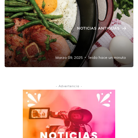
NOTICIAS ANTIGUAS
En segunda quincena de febrero sube precio
de huevo y carne de res.
Marzo 09, 2025
leido hace un minuto
- Advertencia -