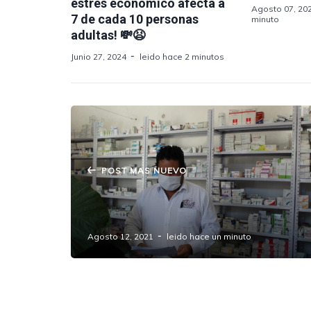
estrés económico afecta a
Agosto 07, 20
7 de cada 10 personas
minuto
adultas! 💸😫
Junio 27, 2024
leido hace 2 minutos
POST MAS NUEVO
Ayuntamiento de #Amozoc pone al
alcance de ciudadanos dispensario.
Agosto 12, 2021
leido hace un minuto