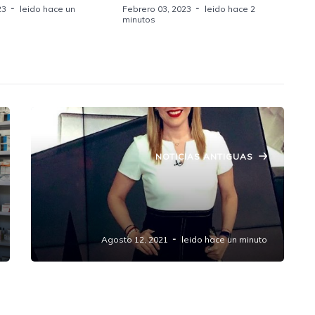
23
leido hace un
Febrero 03, 2023
leido hace 2
minutos
NOTICIAS ANTIGUAS
Presidente respalda a periodistas en
ejercicio de su labor; instruye
protección para Azucena Uresti
Agosto 12, 2021
leido hace un minuto