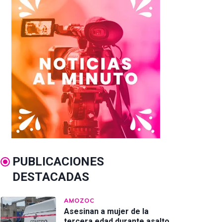
PUBLICACIONES
DESTACADAS
AMOZOC
Asesinan a mujer de la
tercera edad durante asalto