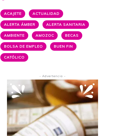
ACAJETE
ACTUALIDAD
ALERTA ÁMBER
ALERTA SANITARIA
AMBIENTE
AMOZOC
BECAS
BOLSA DE EMPLEO
BUEN FIN
CATÓLICO
- Advertencia -