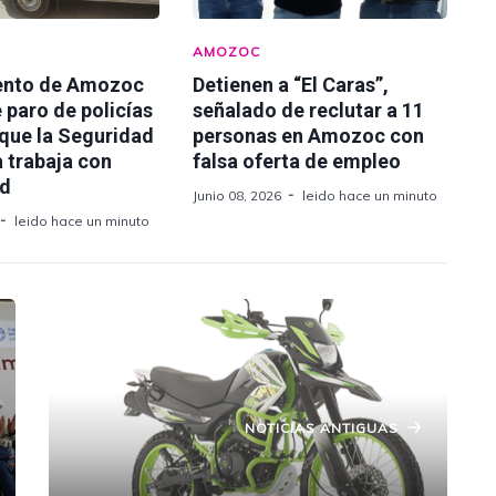
AMOZOC
ento de Amozoc
Detienen a “El Caras”,
 paro de policías
señalado de reclutar a 11
 que la Seguridad
personas en Amozoc con
 trabaja con
falsa oferta de empleo
ad
Junio 08, 2026
leido hace un minuto
leido hace un minuto
NOTICIAS ANTIGUAS
Atropellan a motociclista en Amozoc