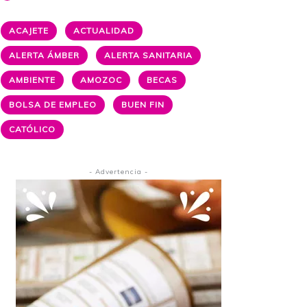
ACAJETE
ACTUALIDAD
ALERTA ÁMBER
ALERTA SANITARIA
AMBIENTE
AMOZOC
BECAS
BOLSA DE EMPLEO
BUEN FIN
CATÓLICO
- Advertencia -