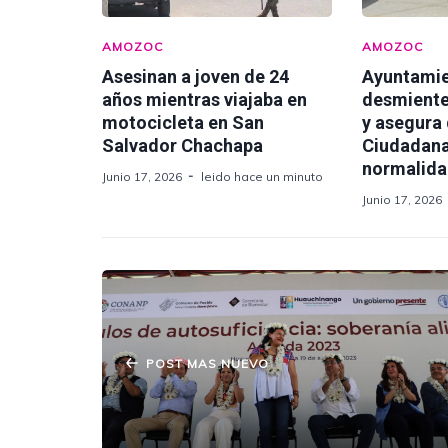
AMOZOC
AMOZOC
Asesinan a joven de 24
Ayuntami
años mientras viajaba en
desmiente
motocicleta en San
y asegura
Salvador Chachapa
Ciudadana
normalid
Junio 17, 2026
leido hace un minuto
Junio 17, 2026
POST MAS NUEVO
Los Juegos El sí de María Luisa o
¿qué sabe la secretaria de Estado?