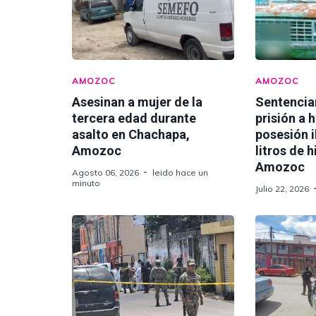
AMOZOC
AMOZOC
Asesinan a mujer de la
Sentencia
tercera edad durante
prisión a 
asalto en Chachapa,
posesión i
Amozoc
litros de 
Amozoc
Agosto 06, 2026
leido hace un
minuto
Julio 22, 2026