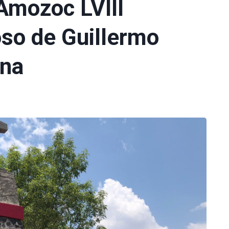
mozoc LVIII
oso de Guillermo
na