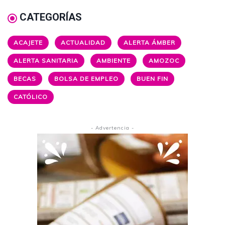
CATEGORÍAS
ACAJETE
ACTUALIDAD
ALERTA ÁMBER
ALERTA SANITARIA
AMBIENTE
AMOZOC
BECAS
BOLSA DE EMPLEO
BUEN FIN
CATÓLICO
- Advertencia -