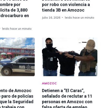
hombre por
por robo con violencia a
lícita de 3,880
tienda 3B en Amozoc
hidrocarburo en
Julio 16, 2026
leido hace un minuto
leido hace un minuto
AMOZOC
ento de Amozoc
Detienen a “El Caras”,
 paro de policías
señalado de reclutar a 11
 que la Seguridad
personas en Amozoc con
 trabaja con
falsa oferta de empleo