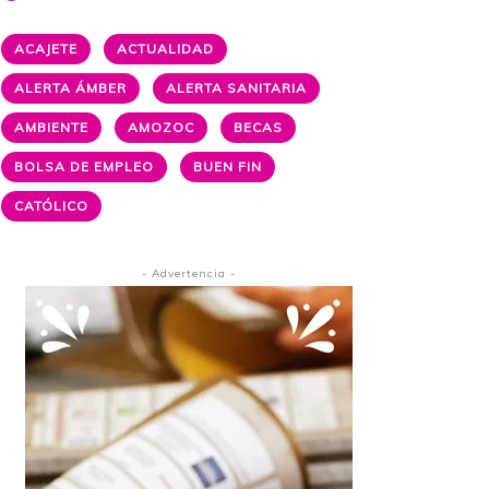
ACAJETE
ACTUALIDAD
ALERTA ÁMBER
ALERTA SANITARIA
AMBIENTE
AMOZOC
BECAS
BOLSA DE EMPLEO
BUEN FIN
CATÓLICO
- Advertencia -