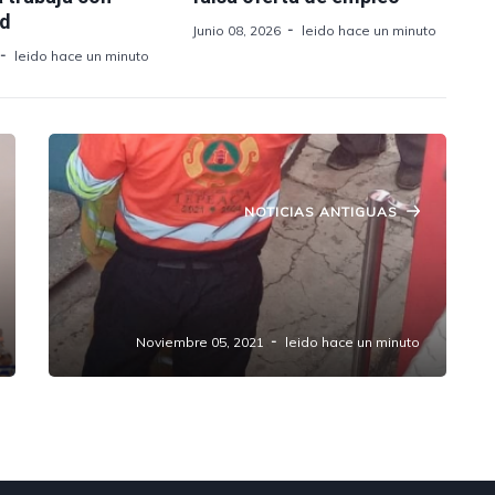
ad
Junio 08, 2026
leido hace un minuto
leido hace un minuto
NOTICIAS ANTIGUAS
Fueron bomberos de Tepeaca y
Acajete quiénes sofocaron fuego en
Juguetería de Amozoc.
Noviembre 05, 2021
leido hace un minuto