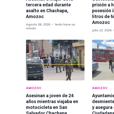
tercera edad durante
prisión a 
asalto en Chachapa,
posesión i
Amozoc
litros de 
Amozoc
Agosto 06, 2026
leido hace un
minuto
Julio 22, 2026
AMOZOC
AMOZOC
Asesinan a joven de 24
Ayuntami
años mientras viajaba en
desmiente
motocicleta en San
y asegura
Salvador Chachapa
Ciudadana