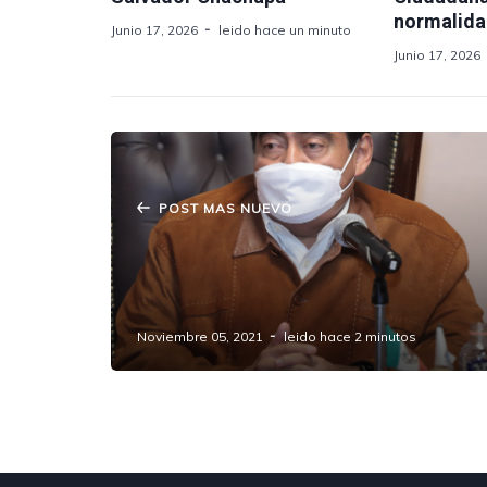
normalid
Junio 17, 2026
leido hace un minuto
Junio 17, 2026
POST MAS NUEVO
Anuncia Barbosa Huerta desfile
escolar el 20 de noviembre en los 217
municipios del estado
Noviembre 05, 2021
leido hace 2 minutos