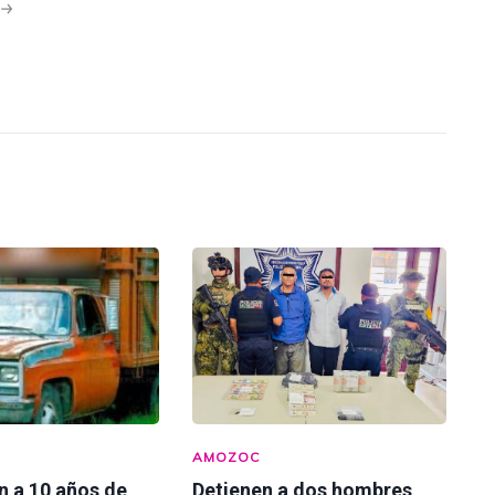
N
AMOZOC
n a 10 años de
Detienen a dos hombres