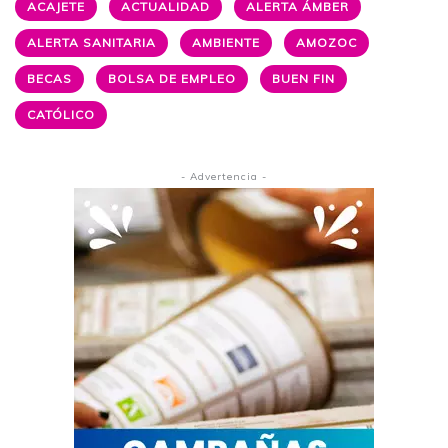
ACAJETE
ACTUALIDAD
ALERTA ÁMBER
ALERTA SANITARIA
AMBIENTE
AMOZOC
BECAS
BOLSA DE EMPLEO
BUEN FIN
CATÓLICO
- Advertencia -