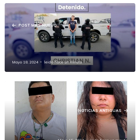
POST MAS NUEVO
Detenido en Amozoc: Operativo exitoso del
Grupo FERI de la SSP recupera camioneta
robada
Mayo 18, 2024
leido hace un minuto
NOTICIAS ANTIGUAS
Detienen a líder de la banda "Los Reales" en
zona limítrofe con Amozoc.