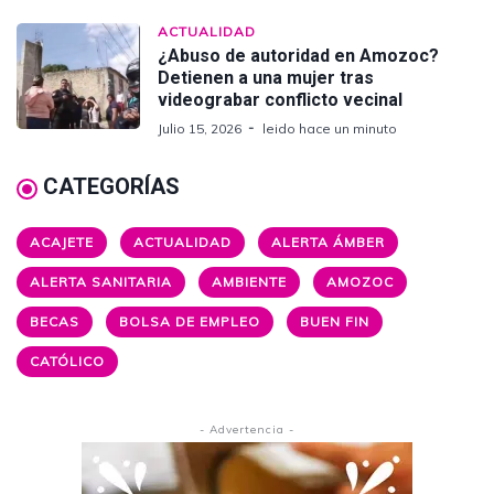
ACTUALIDAD
¿Abuso de autoridad en Amozoc?
Detienen a una mujer tras
videograbar conflicto vecinal
Julio 15, 2026
leido hace un minuto
CATEGORÍAS
ACAJETE
ACTUALIDAD
ALERTA ÁMBER
ALERTA SANITARIA
AMBIENTE
AMOZOC
BECAS
BOLSA DE EMPLEO
BUEN FIN
CATÓLICO
- Advertencia -