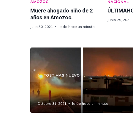
AMOZOC
NACIONAL
Muere ahogado niño de 2
ÚLTIMAH
años en Amozoc.
Junio 29, 2021
Julio 30, 2021
leido hace un minuto
POST MAS NUEVO
Registran explosiones por toma
Clandestina en Xochimehuacán.
Octubre 31, 2021
leido hace un minuto