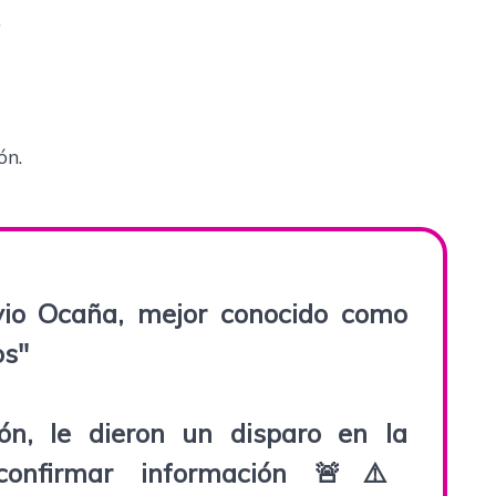
.
ón.
io Ocaña, mejor conocido como
os"
ón, le dieron un disparo en la
onfirmar información 🚨⚠️