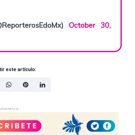
@ReporterosEdoMx)
October 30,
r este artículo:
Advertencia -