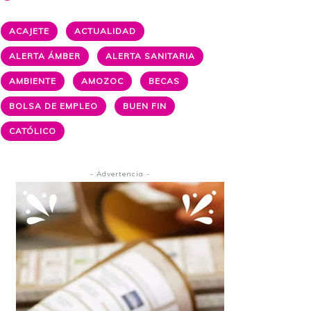
ACAJETE
ACTUALIDAD
ALERTA ÁMBER
ALERTA SANITARIA
AMBIENTE
AMOZOC
BECAS
BOLSA DE EMPLEO
BUEN FIN
CATÓLICO
- Advertencia -