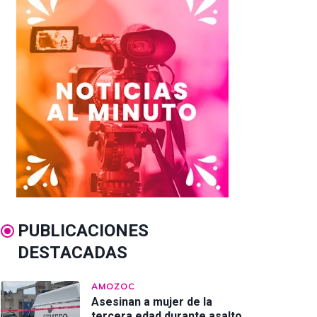
PUBLICACIONES
DESTACADAS
AMOZOC
Asesinan a mujer de la
tercera edad durante asalto