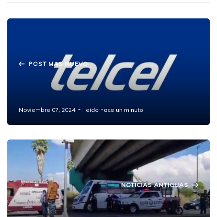
POST MAS NUEVO
El Gran Apagón de Telcel: Usuarios
Mexicanos Reportan Falta de Servicio
Noviembre 07, 2024
leido hace un minuto
NOTICIAS ANTIGUAS
Tragedia en la "curva de la muerte" en
Amozoc