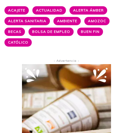
ACAJETE
ACTUALIDAD
ALERTA ÁMBER
ALERTA SANITARIA
AMBIENTE
AMOZOC
BECAS
BOLSA DE EMPLEO
BUEN FIN
CATÓLICO
- Advertencia -