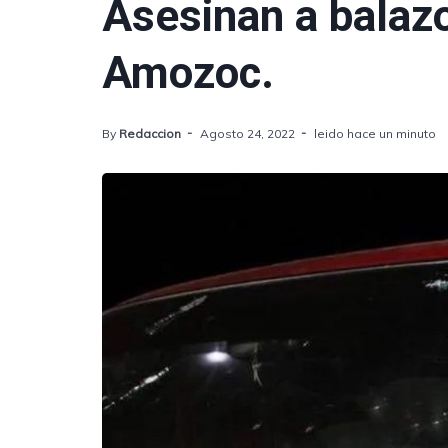
Asesinan a balaz
Amozoc.
By
Redaccion
Agosto 24, 2022
leido hace un minuto