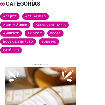
CATEGORÍAS
ACAJETE
ACTUALIDAD
ALERTA ÁMBER
ALERTA SANITARIA
AMBIENTE
AMOZOC
BECAS
BOLSA DE EMPLEO
BUEN FIN
CATÓLICO
- Advertencia -